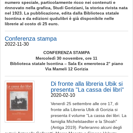
numero speciale, particolarmente ricco nei contenuti e
rinnovato nella grafica, Studi Goriziani, la storica rivista nata
nel 1923. La pubblicazione, edita dalla Biblioteca statale
Isontina e da edizioni qudulibri è già disponibile nelle
librerie al costo di 25 euro.
Conferenza stampa
2022-11-30
CONFERENZA STAMPA
Mercoledì 30 novembre, ore 11
Biblioteca statale Isontina – Sala Ex emeroteca 2° piano
Via Mameli 12 Gorizia
Di fronte alla libreria Ubik si
presenta "La cassa dei libri"
2020-02-10
Venerdì 25 settembre alle ore 17, di
fronte alla Libreria Ubik di Gorizia si
presenta il volume "La cassa dei libri. La
famiglia Michelstaedter e la Shoah"
(Antiga 2019). Parleranno alcuni degli