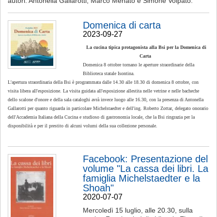
autori: Antonella Gallarotti, Marco Menato e Simone Volpato.
Domenica di carta
2023-09-27
La cucina tipica protagonista alla Bsi per la Domenica di
Carta
Domenica 8 ottobre tornano le aperture straordinarie della
Biblioteca statale Isontina.
L'apertura straordinaria della Bsi è programmata dalle 14.30 alle 18.30 di domenica 8 ottobre, con
visita libera all'esposizione. La visita guidata all'esposizione allestita nelle vetrine e nelle bacheche
dello scalone d'onore e della sala cataloghi avrà invece luogo alle 16.30, con la presenza di Antonella
Gallarotti per quanto riguarda in particolare Michelstaedter e dell'ing. Roberto Zottar, delegato onorario
dell'Accademia Italiana della Cucina e studioso di gastronomia locale, che la Bsi ringrazia per la
disponibilità e per il prestito di alcuni volumi della sua collezione personale.
Facebook: Presentazione del
volume "La cassa dei libri. La
famiglia Michelstaedter e la
Shoah"
2020-07-07
Mercoledì 15 luglio, alle 20.30, sulla