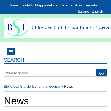
Home
Contatti
Mappa del sito
Ricerca
Area riservata
Italiano
English
SEARCH
Word to search:
Go
Biblioteca Statale Isontina di Gorizia
»
News
News