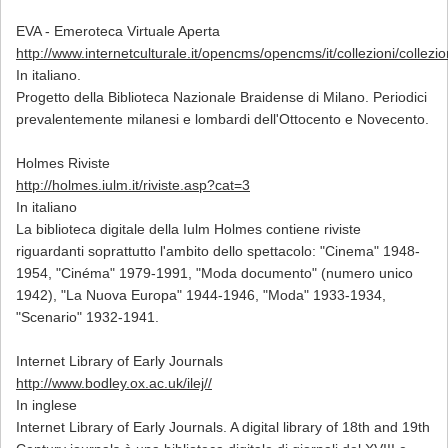
EVA - Emeroteca Virtuale Aperta
http://www.internetculturale.it/opencms/opencms/it/collezioni/collez
In italiano.
Progetto della Biblioteca Nazionale Braidense di Milano. Periodici
prevalentemente milanesi e lombardi dell'Ottocento e Novecento.
Holmes Riviste
http://holmes.iulm.it/riviste.asp?cat=3
In italiano
La biblioteca digitale della Iulm Holmes contiene riviste
riguardanti soprattutto l'ambito dello spettacolo: "Cinema" 1948-
1954, "Cinéma" 1979-1991, "Moda documento" (numero unico
1942), "La Nuova Europa" 1944-1946, "Moda" 1933-1934,
"Scenario" 1932-1941.
Internet Library of Early Journals
http://www.bodley.ox.ac.uk/ilej//
In inglese
Internet Library of Early Journals. A digital library of 18th and 19th