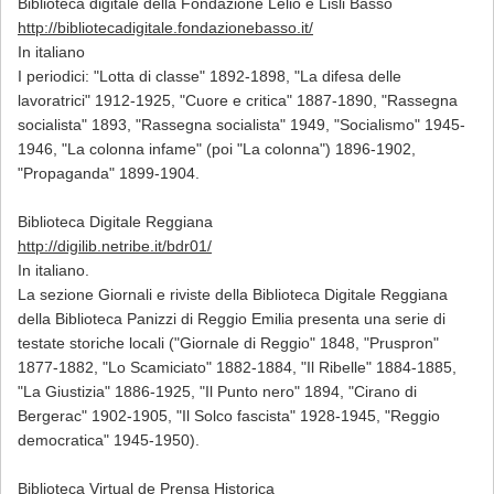
Biblioteca digitale della Fondazione Lelio e Lisli Basso
http://bibliotecadigitale.fondazionebasso.it/
In italiano
I periodici: "Lotta di classe" 1892-1898, "La difesa delle
lavoratrici" 1912-1925, "Cuore e critica" 1887-1890, "Rassegna
socialista" 1893, "Rassegna socialista" 1949, "Socialismo" 1945-
1946, "La colonna infame" (poi "La colonna") 1896-1902,
"Propaganda" 1899-1904.
Biblioteca Digitale Reggiana
http://digilib.netribe.it/bdr01/
In italiano.
La sezione Giornali e riviste della Biblioteca Digitale Reggiana
della Biblioteca Panizzi di Reggio Emilia presenta una serie di
testate storiche locali ("Giornale di Reggio" 1848, "Pruspron"
1877-1882, "Lo Scamiciato" 1882-1884, "Il Ribelle" 1884-1885,
"La Giustizia" 1886-1925, "Il Punto nero" 1894, "Cirano di
Bergerac" 1902-1905, "Il Solco fascista" 1928-1945, "Reggio
democratica" 1945-1950).
Biblioteca Virtual de Prensa Historica