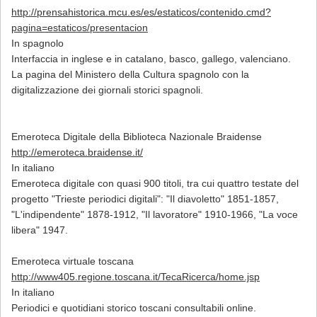
http://prensahistorica.mcu.es/es/estaticos/contenido.cmd?
pagina=estaticos/presentacion
In spagnolo
Interfaccia in inglese e in catalano, basco, gallego, valenciano.
La pagina del Ministero della Cultura spagnolo con la
digitalizzazione dei giornali storici spagnoli.
Emeroteca Digitale della Biblioteca Nazionale Braidense
http://emeroteca.braidense.it/
In italiano
Emeroteca digitale con quasi 900 titoli, tra cui quattro testate del
progetto "Trieste periodici digitali": "Il diavoletto" 1851-1857,
"L'indipendente" 1878-1912, "Il lavoratore" 1910-1966, "La voce
libera" 1947.
Emeroteca virtuale toscana
http://www405.regione.toscana.it/TecaRicerca/home.jsp
In italiano
Periodici e quotidiani storico toscani consultabili online.