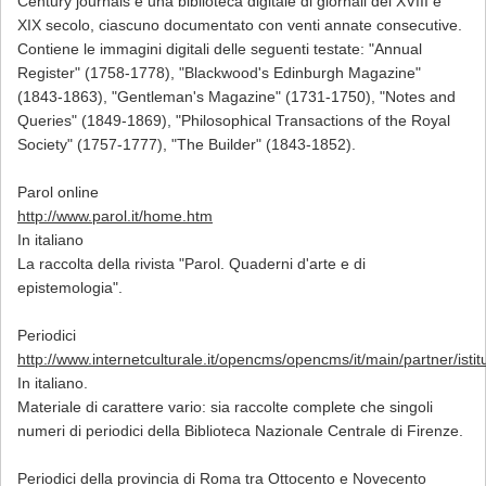
Century journals è una biblioteca digitale di giornali del XVIII e
XIX secolo, ciascuno documentato con venti annate consecutive.
Contiene le immagini digitali delle seguenti testate: "Annual
Register" (1758-1778), "Blackwood's Edinburgh Magazine"
(1843-1863), "Gentleman's Magazine" (1731-1750), "Notes and
Queries" (1849-1869), "Philosophical Transactions of the Royal
Society" (1757-1777), "The Builder" (1843-1852).
Parol online
http://www.parol.it/home.htm
In italiano
La raccolta della rivista "Parol. Quaderni d'arte e di
epistemologia".
Periodici
http://www.internetculturale.it/opencms/opencms/it/main/partner/istit
In italiano.
Materiale di carattere vario: sia raccolte complete che singoli
numeri di periodici della Biblioteca Nazionale Centrale di Firenze.
Periodici della provincia di Roma tra Ottocento e Novecento