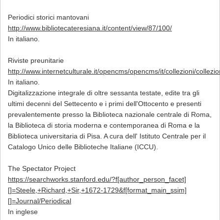
Periodici storici mantovani
http://www.bibliotecateresiana.it/content/view/87/100/
In italiano.
Riviste preunitarie
http://www.internetculturale.it/opencms/opencms/it/collezioni/collez
In italiano.
Digitalizzazione integrale di oltre sessanta testate, edite tra gli
ultimi decenni del Settecento e i primi dell'Ottocento e presenti
prevalentemente presso la Biblioteca nazionale centrale di Roma,
la Biblioteca di storia moderna e contemporanea di Roma e la
Biblioteca universitaria di Pisa. A cura dell' Istituto Centrale per il
Catalogo Unico delle Biblioteche Italiane (ICCU).
The Spectator Project
https://searchworks.stanford.edu/?f[author_person_facet]
[]=Steele,+Richard,+Sir,+1672-1729&f[format_main_ssim]
[]=Journal/Periodical
In inglese